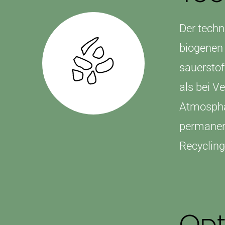
Der techn
biogenen 
sauerstof
als bei V
Atmosphär
permanent
Recyclin
Opt