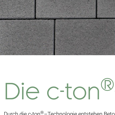
®
Die c-ton
®
Durch die c-ton
–
Technologie entstehen Beto