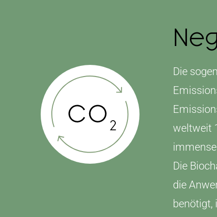
Neg
Die soge
Emissions
Emission
weltweit 
immensen 
Die Bioch
die Anwen
benötigt,