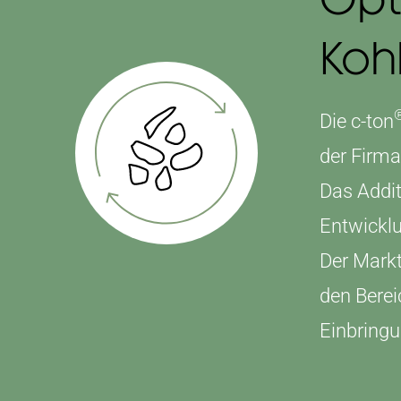
Koh
Die c-ton
der Firm
Das Addit
Entwicklu
Der Markt
den Berei
Einbring